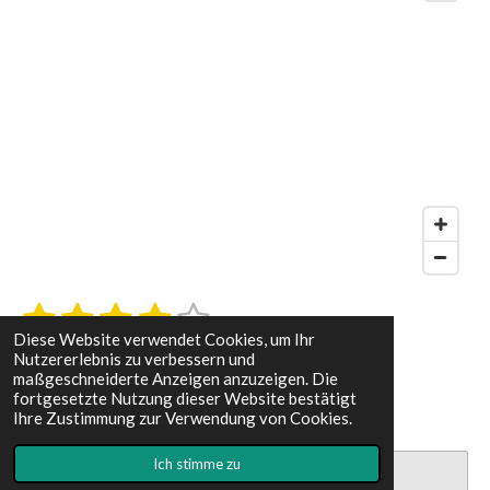
1
2
3
4
5
B
B
e
Diese Website verwendet Cookies, um Ihr
S
S
S
S
S
e
w
68 Stimmen
Nutzererlebnis zu verbessern und
e
w
t
t
t
t
t
maßgeschneiderte Anzeigen anzuzeigen. Die
r
fortgesetzte Nutzung dieser Website bestätigt
e
t
e
e
e
e
e
Ihre Zustimmung zur Verwendung von Cookies.
u
r
r
r
r
r
r
n
t
Ich stimme zu
g
a